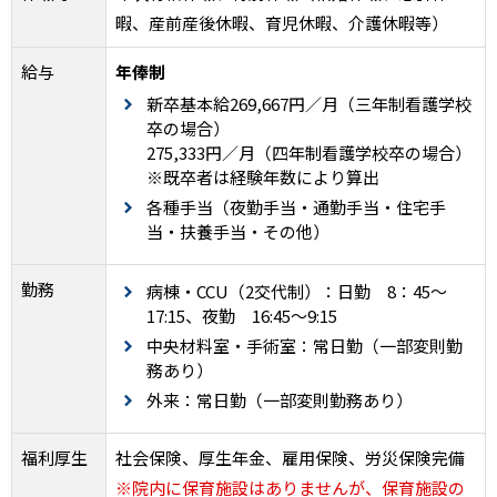
暇、産前産後休暇、育児休暇、介護休暇等）
給与
年俸制
新卒基本給269,667円／月（三年制看護学校
卒の場合）
275,333円／月（四年制看護学校卒の場合）
※既卒者は経験年数により算出
各種手当（夜勤手当・通勤手当・住宅手
当・扶養手当・その他）
勤務
病棟・CCU（2交代制）：
日勤 8：45～
17:15、
夜勤 16:45～9:15
中央材料室・手術室：常日勤（一部変則勤
務あり）
外来：常日勤（一部変則勤務あり）
福利厚生
社会保険、厚生年金、雇用保険、労災保険完備
※院内に保育施設はありませんが、保育施設の